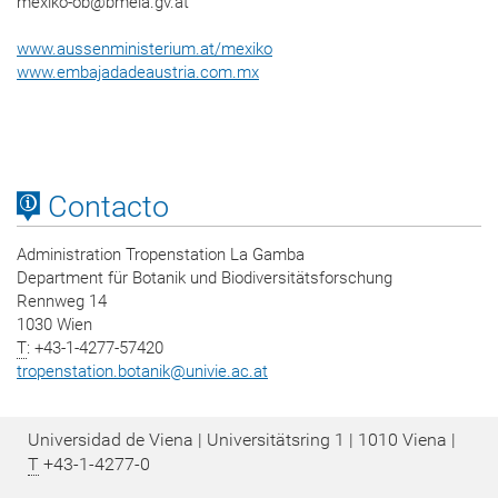
mexiko-ob@bmeia.gv.at
www.aussenministerium.at/mexiko
www.embajadadeaustria.com.mx
Contacto
Administration Tropenstation La Gamba
Department für Botanik und Biodiversitätsforschung
Rennweg 14
1030 Wien
T
: +43-1-4277-57420
tropenstation.botanik
@
univie.ac.at
Universidad de Viena | Universitätsring 1 | 1010 Viena |
T
+43-1-4277-0