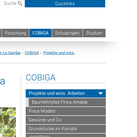
Suche
Quicklinks
Forschung
COBIGA
Schulprojekt
Studium
on La Gamba
COBIGA
Projekte und wiss.
COBIGA
ea
Projekte und wiss. Arbeiten
Baumlehrpfad Finca Amable
Finca Modelo
Gewürze und Co
Grundstücke im Korridor