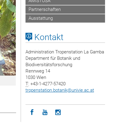
AMISTOSA
Partnerschaften
Ausstattung
Kontakt
Administration Tropenstation La Gamba
Department für Botanik und
Biodiversitätsforschung
Rennweg 14
1030 Wien
T
: +43-1-4277-57420
tropenstation.botanik
@
univie.ac.at
Icon facebook
Icon youtube
Icon instagram