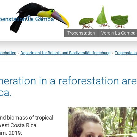
penstation La Gamba
Tropenstation
Verein La Gamba
nschaften
Department für Botanik und Biodiversitätsforschung
Tropenstati
eration in a reforestation ar
ca.
nd biomass of tropical
west Costa Rica.
um. 2019.