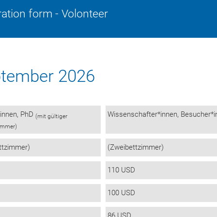
ration form - Volonteer
ptember 2026
*innen, PhD
Wissenschafter*innen, Besucher*
(mit gültiger
ummer)
ttzimmer)
(Zweibettzimmer)
110 USD
100 USD
86 USD