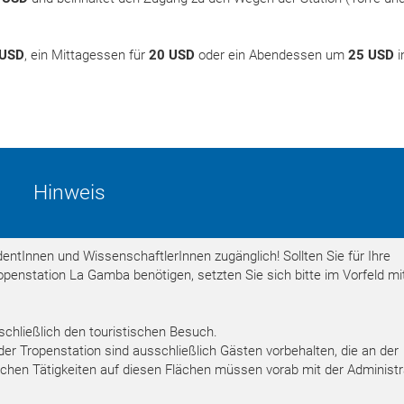
 USD
, ein Mittagessen für
20 USD
oder ein Abendessen um
25 USD
i
Hinweis
dentInnen und WissenschaftlerInnen zugänglich! Sollten Sie für Ihre
openstation La Gamba benötigen, setzten Sie sich bitte im Vorfeld mi
sschließlich den touristischen Besuch.
der Tropenstation sind ausschließlich Gästen vorbehalten, die an der
ichen Tätigkeiten auf diesen Flächen müssen vorab mit der Administr