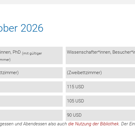
ober 2026
*innen, PhD
Wissenschafter*innen, Besucher*
(mit gültiger
ummer)
ttzimmer)
(Zweibettzimmer)
115 USD
105 USD
90 USD
tagessen und Abendessen also auch
die Nutzung der Bibliothek
. Der Ein