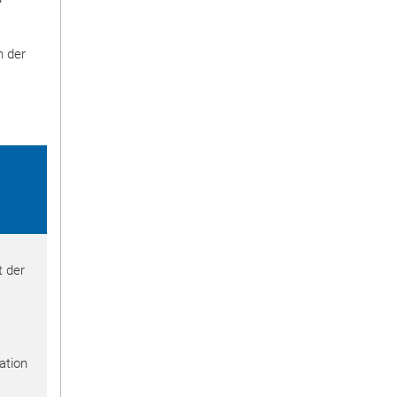
n der
t der
ation