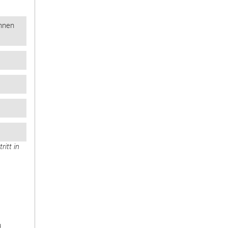
innen
tritt in
d