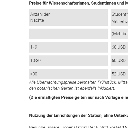
Preise für WissenschafterInnen, StudentInnen und M
Anzahl der
Student
Nächte
Matrikeln
(Mehrbe
1- 9
68 USD
10-30
60 USD
>30
52 USD
Alle Übernachtungspreise beinhalten Frühstück, Mit
den botanischen Garten ist ebenfalls inkludiert.
(Die ermäßigten Preise gelten nur nach Vorlage ein
Nutzung der Einrichtungen der Station, ohne Unterk
Besuche unsere Tropenstation! Der Eintritt kostet
15