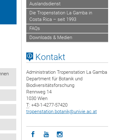
Auslandsdienst
Die Tropenstation La Gamba in
Costa Rica – seit 1993
FAQs
Downloads & Medien
Kontakt
Administration Tropenstation La Gamba
innen
Department für Botanik und
Biodiversitätsforschung
Rennweg 14
1030 Wien
T
: +43-1-4277-57420
tropenstation.botanik
@
univie.ac.at
Icon facebook
Icon youtube
Icon instagram