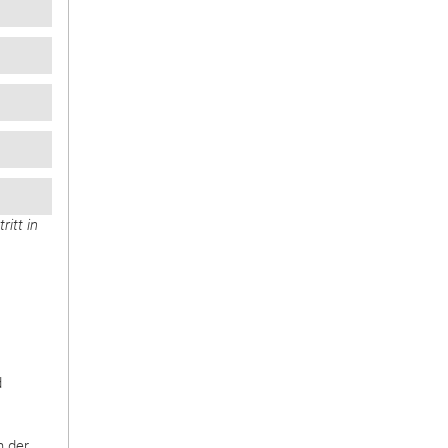
tritt in
d
n der