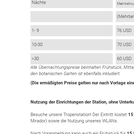
Nächte
Matrikeln
(Mehrbe
1- 9
76 USD
10-30
70 USD
>30
60 USD
Alle Übernachtungspreise beinhalten Frühstück, Mit
den botanischen Garten ist ebenfalls inkludiert.
(Die ermäßigten Preise gelten nur nach Vorlage ein
Nutzung der Einrichtungen der Station, ohne Unterk
Besuche unsere Tropenstation! Der Eintritt kostet
15
Mirador) sowie die Nutzung unseres WLANs.
Nach Voranmeldung kann auch ein Frühstück für
15