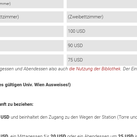
ummer)
ttzimmer)
(Zweibettzimmer)
100 USD
90 USD
75 USD
tagessen und Abendessen also auch
die Nutzung der Bibliothek
. Der Ein
es gültigen Univ. Wien Ausweises!)
unft zu beziehen:
 USD
und beinhaltet den Zugang zu den Wegen der Station (Torre un
 USD
, ein Mittagessen für
20 USD
oder ein Abendessen um
25 USD
i