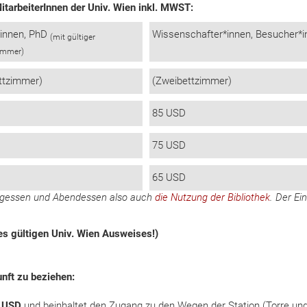
itarbeiterInnen der Univ. Wien inkl. MWST:
*innen, PhD
Wissenschafter*innen, Besucher*
(mit gültiger
ummer)
ttzimmer)
(Zweibettzimmer)
85 USD
75 USD
65 USD
tagessen und Abendessen also auch
die Nutzung der Bibliothek
. Der Ein
es gültigen Univ. Wien Ausweises!)
unft zu beziehen:
 USD
und beinhaltet den Zugang zu den Wegen der Station (Torre un