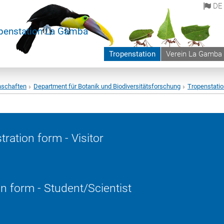
DE
penstation La Gamba
Tropenstation
Verein La Gamba
nschaften
Department für Botanik und Biodiversitätsforschung
Tropenstati
tration form - Visitor
on form - Student/Scientist