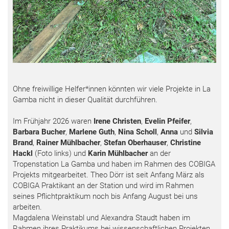
Ohne freiwillige Helfer*innen könnten wir viele Projekte in La
Gamba nicht in dieser Qualität durchführen.
Im Frühjahr 2026 waren
Irene Christen
,
Evelin Pfeifer
,
Barbara Bucher
,
Marlene Guth
,
Nina Scholl
,
Anna
und
Silvia
Brand
,
Rainer Mühlbacher
,
Stefan Oberhauser
,
Christine
Hackl
(Foto links) und
Karin Mühlbacher
an der
Tropenstation La Gamba und haben im Rahmen des COBIGA
Projekts mitgearbeitet. Theo Dörr ist seit Anfang März als
COBIGA Praktikant an der Station und wird im Rahmen
seines Pflichtpraktikum noch bis Anfang August bei uns
arbeiten.
Magdalena Weinstabl und Alexandra Staudt haben im
Rahmen ihres Praktikums bei wissenschaftlichen Projekten