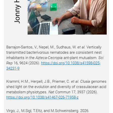
Barrajon-Santos, V., Nepel, M., Sudhaus, W.
et al.
Vertically
transmitted bacterivorous nematodes are consistent nest
inhabitants in the
Azteca-Cecropia
ant-plant mutualism.
Sci
Rep
16, 9624 (2026).
https://doi.org/10.1038/s41598-025-
34231-9
Kramml, H.M., Herpell, J.B., Priemer, C.
et al.
Clusia
genomes
shed light on the evolution and diversity of crassulacean acid
metabolism physiotypes.
Nat Commun
17, 3937 (2026).
https://doi.org/10.1038/s41467-026-71958-z
Virgo, J., M.Sigl, T.Eltz, and M.Schweinsberg. 2026.