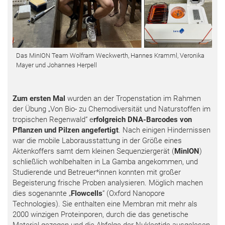
Das MinION Team Wolfram Weckwerth, Hannes Kramml, Veronika
Mayer und Johannes Herpell
Zum ersten Mal
wurden an der Tropenstation im Rahmen
der Übung „Von Bio- zu Chemodiversität und Naturstoffen im
tropischen Regenwald“ e
rfolgreich DNA-Barcodes von
Pflanzen und Pilzen angefertigt
. Nach einigen Hindernissen
war die mobile Laborausstattung in der Größe eines
Aktenkoffers samt dem kleinen Sequenziergerät (
MinION
)
schließlich wohlbehalten in La Gamba angekommen, und
Studierende und Betreuer*innen konnten mit großer
Begeisterung frische Proben analysieren. Möglich machen
dies sogenannte „
Flowcells
“ (Oxford Nanopore
Technologies). Sie enthalten eine Membran mit mehr als
2000 winzigen Proteinporen, durch die das genetische