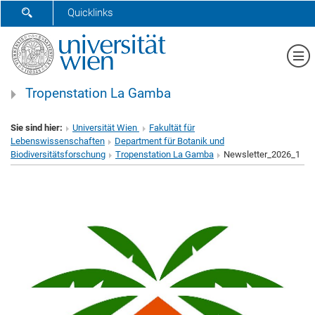
SUCHFORMULAR ÖFFNEN
Quicklinks
Me
Tropenstation La Gamba
Sie sind hier:
Universität Wien
Fakultät für
Lebenswissenschaften
Department für Botanik und
Biodiversitätsforschung
Tropenstation La Gamba
Newsletter_2026_1