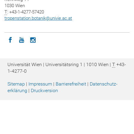
1030 Wien
T
: +43-1-4277-57420
tropenstation.botanik
@
univie.ac.at
Icon facebook
Icon youtube
Icon instagram
Universität Wien | Universitätsring 1 | 1010 Wien |
T
+43-
1-4277-0
Sitemap
|
Impressum
|
Barrierefreiheit
|
Datenschutz­
erklärung
|
Druckversion