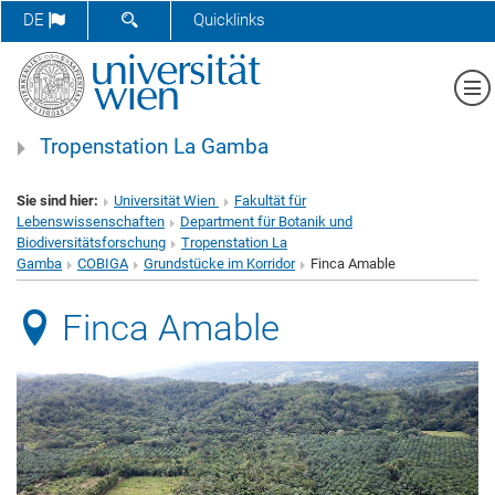
SUCHFORMULAR ÖFFNEN
DE
Quicklinks
Me
Tropenstation La Gamba
Sie sind hier:
Universität Wien
Fakultät für
Lebenswissenschaften
Department für Botanik und
Biodiversitätsforschung
Tropenstation La
Gamba
COBIGA
Grundstücke im Korridor
Finca Amable
Finca Amable