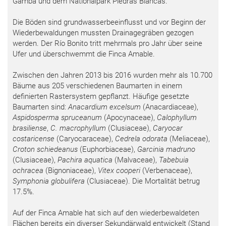
Gamba und dem Nationalpark Piedras Blancas.
Die Böden sind grundwasserbeeinflusst und vor Beginn der
Wiederbewaldungen mussten Drainagegräben gezogen
werden. Der Río Bonito tritt mehrmals pro Jahr über seine
Ufer und überschwemmt die Finca Amable.
Zwischen den Jahren 2013 bis 2016 wurden mehr als 10.700
Bäume aus 205 verschiedenen Baumarten in einem
definierten Rastersystem gepflanzt. Häufige gesetzte
Baumarten sind:
Anacardium excelsum
(Anacardiaceae),
Aspidosperma spruceanum
(Apocynaceae),
Calophyllum
brasiliense
,
C. macrophyllum
(Clusiaceae),
Caryocar
costaricense
(Caryocaraceae),
Cedrela odorata
(Meliaceae),
Croton schiedeanus
(Euphorbiaceae),
Garcinia madruno
(Clusiaceae),
Pachira aquatica
(Malvaceae),
Tabebuia
ochracea
(Bignoniaceae),
Vitex cooperi
(Verbenaceae),
Symphonia globulifera
(Clusiaceae). Die Mortalität betrug
17.5%.
Auf der Finca Amable hat sich auf den wiederbewaldeten
Flächen bereits ein diverser Sekundärwald entwickelt (Stand